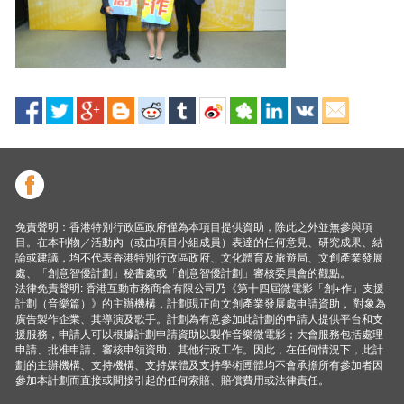
免責聲明：香港特別行政區政府僅為本項目提供資助，除此之外並無參與項
目。在本刊物／活動內（或由項目小組成員）表達的任何意見、研究成果、結
論或建議，均不代表香港特別行政區政府、文化體育及旅遊局、文創產業發展
處、「創意智優計劃」秘書處或「創意智優計劃」審核委員會的觀點。
法律免責聲明: 香港互動市務商會有限公司乃《第十四屆微電影「創+作」支援
計劃（音樂篇）》的主辦機構，計劃現正向文創產業發展處申請資助， 對象為
廣告製作企業、其導演及歌手。計劃為有意參加此計劃的申請人提供平台和支
援服務，申請人可以根據計劃申請資助以製作音樂微電影；大會服務包括處理
申請、批准申請、審核申領資助、其他行政工作。因此，在任何情況下，此計
劃的主辦機構、支持機構、支持媒體及支持學術圑體均不會承擔所有參加者因
參加本計劃而直接或間接引起的任何索賠、賠償費用或法律責任。