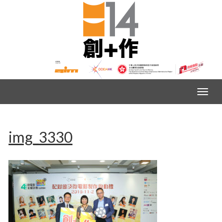
img_3330