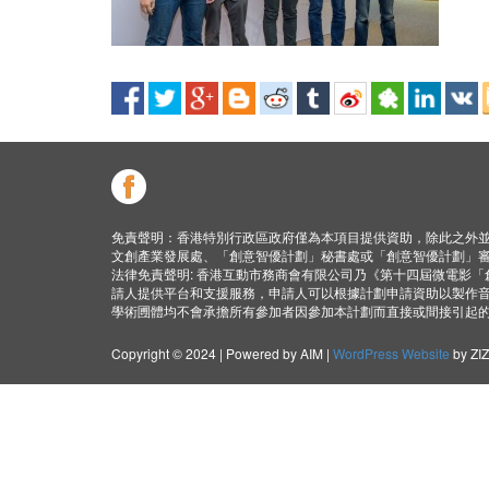
免責聲明：香港特別行政區政府僅為本項目提供資助，除此之外
文創產業發展處、「創意智優計劃」秘書處或「創意智優計劃」
法律免責聲明: 香港互動市務商會有限公司乃《第十四屆微電影
請人提供平台和支援服務，申請人可以根據計劃申請資助以製作
學術圑體均不會承擔所有參加者因參加本計劃而直接或間接引起
Copyright © 2024 | Powered by AIM |
WordPress Website
by ZI