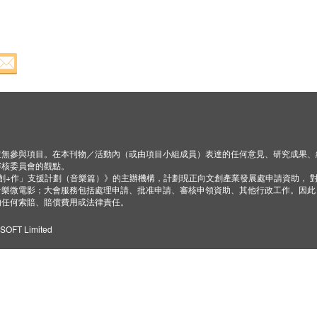
並無參與項目。在本刊物／活動內（或由項目小組成員）表達的任何意見、研究成果、
審核委員會的觀點。
「創+作」支援計劃（音樂篇）》的主辦機構，計劃現正向文創產業發展處申請資助， 
音樂微電影；大會服務包括處理申請、批准申請、審核申領資助、其他行政工作。因此
的任何索賠、賠償費用或法律責任。
ZSOFT Limited