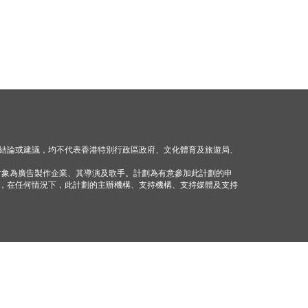
結論或建議，均不代表香港特別行政區政府、文化體育及旅遊局、
對象為廣告製作企業、其導演及歌手。計劃為有意參加此計劃的申
，在任何情況下，此計劃的主辦機構、支持機構、支持媒體及支持