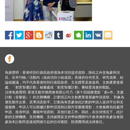
免責聲明：香港特別行政區政府僅為本項目提供資助，除此之外並無參與項
目。在本刊物／活動內（或由項目小組成員）表達的任何意見、研究成果、結
論或建議，均不代表香港特別行政區政府、文化體育及旅遊局、文創產業發展
處、「創意智優計劃」秘書處或「創意智優計劃」審核委員會的觀點。
法律免責聲明: 香港互動市務商會有限公司乃《第十四屆微電影「創+作」支援
計劃（音樂篇）》的主辦機構，計劃現正向文創產業發展處申請資助， 對象為
廣告製作企業、其導演及歌手。計劃為有意參加此計劃的申請人提供平台和支
援服務，申請人可以根據計劃申請資助以製作音樂微電影；大會服務包括處理
申請、批准申請、審核申領資助、其他行政工作。因此，在任何情況下，此計
劃的主辦機構、支持機構、支持媒體及支持學術圑體均不會承擔所有參加者因
參加本計劃而直接或間接引起的任何索賠、賠償費用或法律責任。