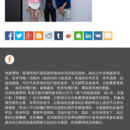
免責聲明：香港特別行政區政府僅為本項目提供資助，除此之外並無參與項
目。在本刊物／活動內（或由項目小組成員）表達的任何意見、研究成果、結
論或建議，均不代表香港特別行政區政府、文化體育及旅遊局、文創產業發展
處、「創意智優計劃」秘書處或「創意智優計劃」審核委員會的觀點。
法律免責聲明: 香港互動市務商會有限公司乃《第十四屆微電影「創+作」支援
計劃（音樂篇）》的主辦機構，計劃現正向文創產業發展處申請資助， 對象為
廣告製作企業、其導演及歌手。計劃為有意參加此計劃的申請人提供平台和支
援服務，申請人可以根據計劃申請資助以製作音樂微電影；大會服務包括處理
申請、批准申請、審核申領資助、其他行政工作。因此，在任何情況下，此計
劃的主辦機構、支持機構、支持媒體及支持學術圑體均不會承擔所有參加者因
參加本計劃而直接或間接引起的任何索賠、賠償費用或法律責任。