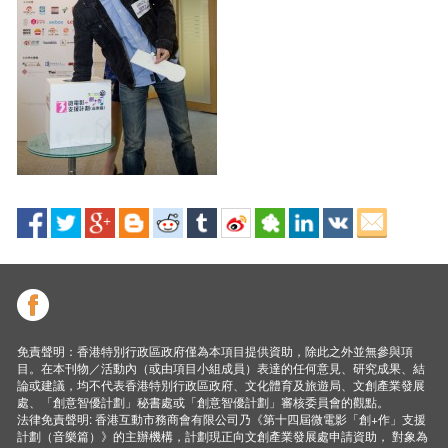
免責聲明：香港特別行政區政府僅為本項目提供資助，除此之外並無參與項
目。在本刊物／活動內（或由項目小組成員）表達的任何意見、研究成果、結
論或建議，均不代表香港特別行政區政府、文化體育及旅遊局、文創產業發展
處、「創意智優計劃」秘書處或「創意智優計劃」審核委員會的觀點。
法律免責聲明: 香港互動市務商會有限公司乃《第十四屆微電影「創+作」支援
計劃（音樂篇）》的主辦機構，計劃現正向文創產業發展處申請資助， 對象為