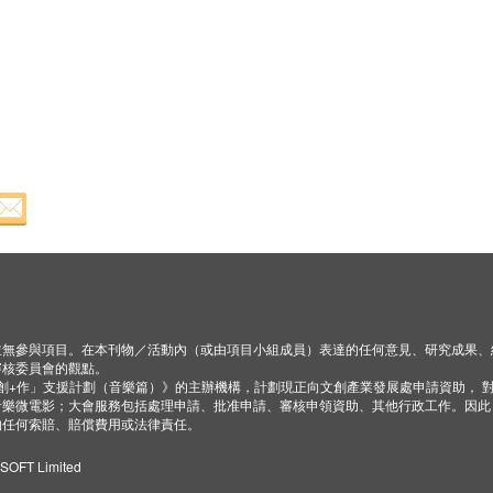
並無參與項目。在本刊物／活動內（或由項目小組成員）表達的任何意見、研究成果、
審核委員會的觀點。
「創+作」支援計劃（音樂篇）》的主辦機構，計劃現正向文創產業發展處申請資助， 
音樂微電影；大會服務包括處理申請、批准申請、審核申領資助、其他行政工作。因此
的任何索賠、賠償費用或法律責任。
ZSOFT Limited