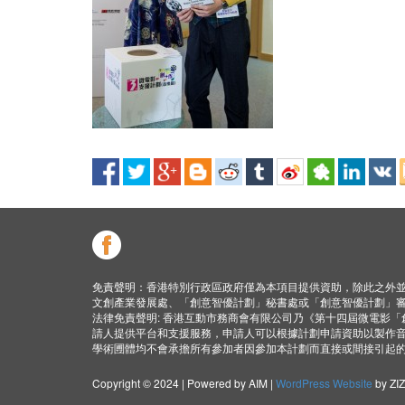
免責聲明：香港特別行政區政府僅為本項目提供資助，除此之外
文創產業發展處、「創意智優計劃」秘書處或「創意智優計劃」
法律免責聲明: 香港互動市務商會有限公司乃《第十四屆微電影
請人提供平台和支援服務，申請人可以根據計劃申請資助以製作
學術圑體均不會承擔所有參加者因參加本計劃而直接或間接引起
Copyright © 2024 | Powered by AIM |
WordPress Website
by ZI