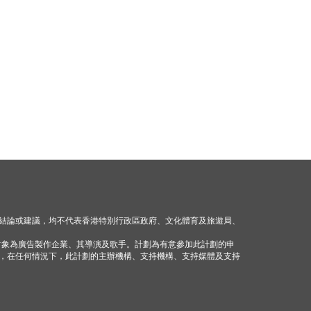
結論或建議，均不代表香港特別行政區政府、文化體育及旅遊局、
對象為廣告製作企業、其導演及歌手。計劃為有意參加此計劃的申
，在任何情況下，此計劃的主辦機構、支持機構、支持媒體及支持