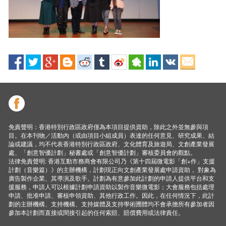
免責聲明：香港特別行政區政府僅為本項目提供資助，除此之外並無參與項
目。在本刊物／活動內（或由項目小組成員）表達的任何意見、研究成果、結
論或建議，均不代表香港特別行政區政府、文化體育及旅遊局、文創產業發展
處、「創意智優計劃」秘書處或「創意智優計劃」審核委員會的觀點。
法律免責聲明: 香港互動市務商會有限公司乃《第十四屆微電影「創+作」支援
計劃（音樂篇）》的主辦機構，計劃現正向文創產業發展處申請資助， 對象為
廣告製作企業、其導演及歌手。計劃為有意參加此計劃的申請人提供平台和支
援服務，申請人可以根據計劃申請資助以製作音樂微電影；大會服務包括處理
申請、批准申請、審核申領資助、其他行政工作。因此，在任何情況下，此計
劃的主辦機構、支持機構、支持媒體及支持學術圑體均不會承擔所有參加者因
參加本計劃而直接或間接引起的任何索賠、賠償費用或法律責任。