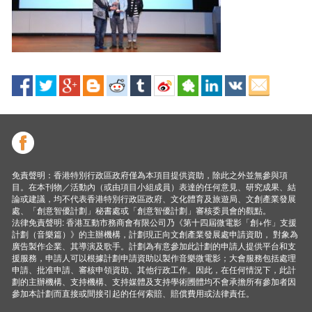
免責聲明：香港特別行政區政府僅為本項目提供資助，除此之外並無參與項
目。在本刊物／活動內（或由項目小組成員）表達的任何意見、研究成果、結
論或建議，均不代表香港特別行政區政府、文化體育及旅遊局、文創產業發展
處、「創意智優計劃」秘書處或「創意智優計劃」審核委員會的觀點。
法律免責聲明: 香港互動市務商會有限公司乃《第十四屆微電影「創+作」支援
計劃（音樂篇）》的主辦機構，計劃現正向文創產業發展處申請資助， 對象為
廣告製作企業、其導演及歌手。計劃為有意參加此計劃的申請人提供平台和支
援服務，申請人可以根據計劃申請資助以製作音樂微電影；大會服務包括處理
申請、批准申請、審核申領資助、其他行政工作。因此，在任何情況下，此計
劃的主辦機構、支持機構、支持媒體及支持學術圑體均不會承擔所有參加者因
參加本計劃而直接或間接引起的任何索賠、賠償費用或法律責任。