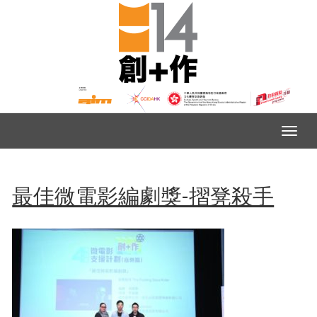
最佳微電影編劇獎-摺凳殺手