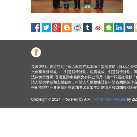
免責聲明：香港特別行政區政府僅為本項目提供資助，除此之外
文創產業發展處、「創意智優計劃」秘書處或「創意智優計劃」
法律免責聲明: 香港互動市務商會有限公司乃《第十四屆微電影
請人提供平台和支援服務，申請人可以根據計劃申請資助以製作
學術圑體均不會承擔所有參加者因參加本計劃而直接或間接引起
Copyright © 2024 | Powered by AIM |
WordPress Website
by ZI