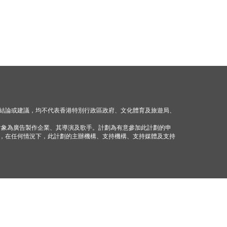
結論或建議，均不代表香港特別行政區政府、文化體育及旅遊局、
對象為廣告製作企業、其導演及歌手。計劃為有意參加此計劃的申
，在任何情況下，此計劃的主辦機構、支持機構、支持媒體及支持