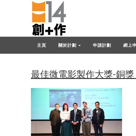
主頁
關於計劃
申請計劃
網上
最佳微電影製作大獎-銅獎