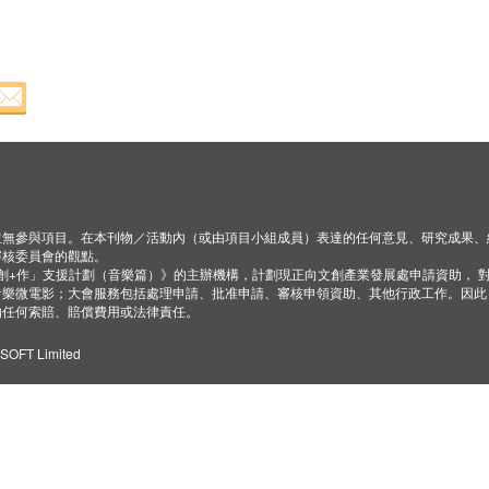
並無參與項目。在本刊物／活動內（或由項目小組成員）表達的任何意見、研究成果、
審核委員會的觀點。
「創+作」支援計劃（音樂篇）》的主辦機構，計劃現正向文創產業發展處申請資助， 
音樂微電影；大會服務包括處理申請、批准申請、審核申領資助、其他行政工作。因此
的任何索賠、賠償費用或法律責任。
ZSOFT Limited