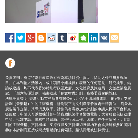
免責聲明：香港特別行政區政府僅為本項目提供資助，除此之外並無參與項
目。在本刊物／活動內（或由項目小組成員）表達的任何意見、研究成果、結
論或建議，均不代表香港特別行政區政府、文化體育及旅遊局、文創產業發展
處、「創意智優計劃」秘書處或「創意智優計劃」審核委員會的觀點。
法律免責聲明: 香港互動市務商會有限公司乃《第十四屆微電影「創+作」支援
計劃（音樂篇）》的主辦機構，計劃現正向文創產業發展處申請資助， 對象為
廣告製作企業、其導演及歌手。計劃為有意參加此計劃的申請人提供平台和支
援服務，申請人可以根據計劃申請資助以製作音樂微電影；大會服務包括處理
申請、批准申請、審核申領資助、其他行政工作。因此，在任何情況下，此計
劃的主辦機構、支持機構、支持媒體及支持學術圑體均不會承擔所有參加者因
參加本計劃而直接或間接引起的任何索賠、賠償費用或法律責任。