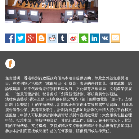
免責聲明：香港特別行政區政府僅為本項目提供資助，除此之外並無參與項
目。在本刊物／活動內（或由項目小組成員）表達的任何意見、研究成果、結
論或建議，均不代表香港特別行政區政府、文化體育及旅遊局、文創產業發展
處、「創意智優計劃」秘書處或「創意智優計劃」審核委員會的觀點。
法律免責聲明: 香港互動市務商會有限公司乃《第十四屆微電影「創+作」支援
計劃（音樂篇）》的主辦機構，計劃現正向文創產業發展處申請資助， 對象為
廣告製作企業、其導演及歌手。計劃為有意參加此計劃的申請人提供平台和支
援服務，申請人可以根據計劃申請資助以製作音樂微電影；大會服務包括處理
申請、批准申請、審核申領資助、其他行政工作。因此，在任何情況下，此計
劃的主辦機構、支持機構、支持媒體及支持學術圑體均不會承擔所有參加者因
參加本計劃而直接或間接引起的任何索賠、賠償費用或法律責任。