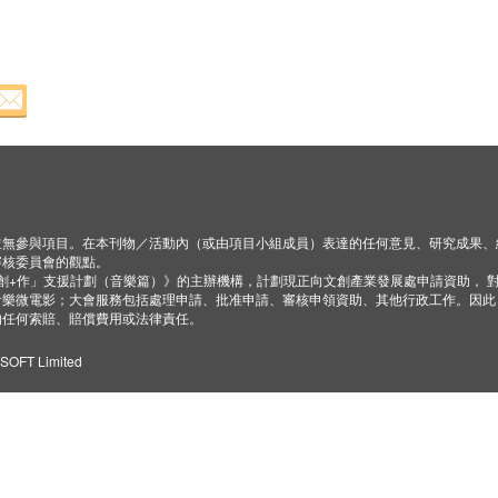
並無參與項目。在本刊物／活動內（或由項目小組成員）表達的任何意見、研究成果、
審核委員會的觀點。
「創+作」支援計劃（音樂篇）》的主辦機構，計劃現正向文創產業發展處申請資助， 
音樂微電影；大會服務包括處理申請、批准申請、審核申領資助、其他行政工作。因此
的任何索賠、賠償費用或法律責任。
ZSOFT Limited