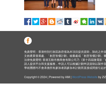
免責聲明：香港特別行政區政府僅為本項目提供資助，除此之外
文創產業發展處、「創意智優計劃」秘書處或「創意智優計劃」
法律免責聲明: 香港互動市務商會有限公司乃《第十四屆微電影
請人提供平台和支援服務，申請人可以根據計劃申請資助以製作
學術圑體均不會承擔所有參加者因參加本計劃而直接或間接引起
Copyright © 2024 | Powered by AIM |
WordPress Website
by ZI