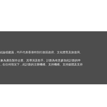
結論或建議，均不代表香港特別行政區政府、文化體育及旅遊局、
對象為廣告製作企業、其導演及歌手。計劃為有意參加此計劃的申
，在任何情況下，此計劃的主辦機構、支持機構、支持媒體及支持