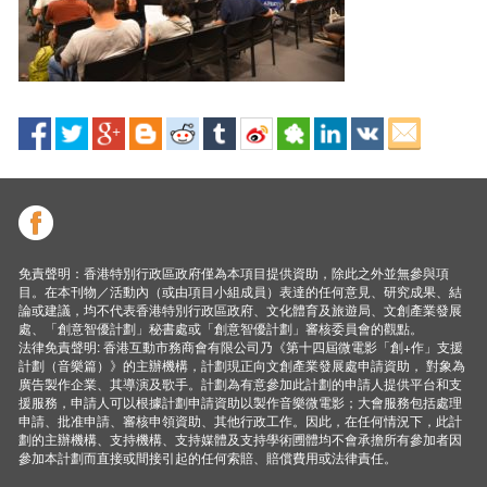
免責聲明：香港特別行政區政府僅為本項目提供資助，除此之外並無參與項
目。在本刊物／活動內（或由項目小組成員）表達的任何意見、研究成果、結
論或建議，均不代表香港特別行政區政府、文化體育及旅遊局、文創產業發展
處、「創意智優計劃」秘書處或「創意智優計劃」審核委員會的觀點。
法律免責聲明: 香港互動市務商會有限公司乃《第十四屆微電影「創+作」支援
計劃（音樂篇）》的主辦機構，計劃現正向文創產業發展處申請資助， 對象為
廣告製作企業、其導演及歌手。計劃為有意參加此計劃的申請人提供平台和支
援服務，申請人可以根據計劃申請資助以製作音樂微電影；大會服務包括處理
申請、批准申請、審核申領資助、其他行政工作。因此，在任何情況下，此計
劃的主辦機構、支持機構、支持媒體及支持學術圑體均不會承擔所有參加者因
參加本計劃而直接或間接引起的任何索賠、賠償費用或法律責任。