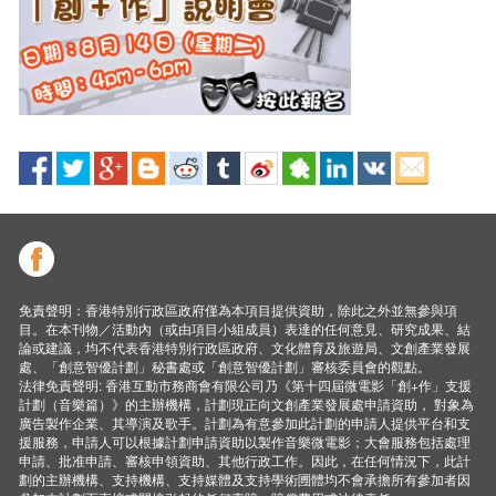
免責聲明：香港特別行政區政府僅為本項目提供資助，除此之外並無參與項
目。在本刊物／活動內（或由項目小組成員）表達的任何意見、研究成果、結
論或建議，均不代表香港特別行政區政府、文化體育及旅遊局、文創產業發展
處、「創意智優計劃」秘書處或「創意智優計劃」審核委員會的觀點。
法律免責聲明: 香港互動市務商會有限公司乃《第十四屆微電影「創+作」支援
計劃（音樂篇）》的主辦機構，計劃現正向文創產業發展處申請資助， 對象為
廣告製作企業、其導演及歌手。計劃為有意參加此計劃的申請人提供平台和支
援服務，申請人可以根據計劃申請資助以製作音樂微電影；大會服務包括處理
申請、批准申請、審核申領資助、其他行政工作。因此，在任何情況下，此計
劃的主辦機構、支持機構、支持媒體及支持學術圑體均不會承擔所有參加者因