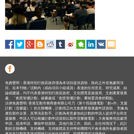
免責聲明：香港特別行政區政府僅為本項目提供資助，除此之外並無參與項
目。在本刊物／活動內（或由項目小組成員）表達的任何意見、研究成果、結
論或建議，均不代表香港特別行政區政府、文化體育及旅遊局、文創產業發展
處、「創意智優計劃」秘書處或「創意智優計劃」審核委員會的觀點。
法律免責聲明: 香港互動市務商會有限公司乃《第十四屆微電影「創+作」支援
計劃（音樂篇）》的主辦機構，計劃現正向文創產業發展處申請資助， 對象為
廣告製作企業、其導演及歌手。計劃為有意參加此計劃的申請人提供平台和支
援服務，申請人可以根據計劃申請資助以製作音樂微電影；大會服務包括處理
申請、批准申請、審核申領資助、其他行政工作。因此，在任何情況下，此計
劃的主辦機構、支持機構、支持媒體及支持學術圑體均不會承擔所有參加者因
參加本計劃而直接或間接引起的任何索賠、賠償費用或法律責任。