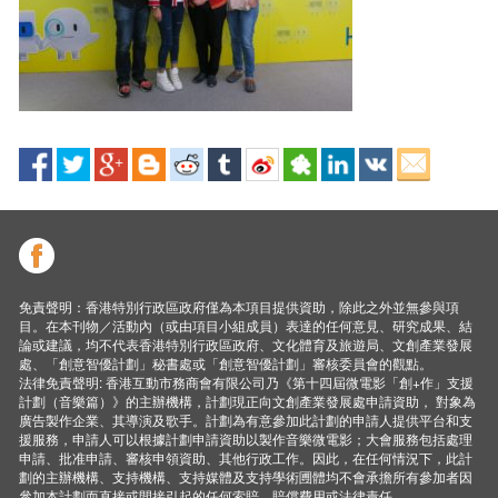
免責聲明：香港特別行政區政府僅為本項目提供資助，除此之外並無參與項
目。在本刊物／活動內（或由項目小組成員）表達的任何意見、研究成果、結
論或建議，均不代表香港特別行政區政府、文化體育及旅遊局、文創產業發展
處、「創意智優計劃」秘書處或「創意智優計劃」審核委員會的觀點。
法律免責聲明: 香港互動市務商會有限公司乃《第十四屆微電影「創+作」支援
計劃（音樂篇）》的主辦機構，計劃現正向文創產業發展處申請資助， 對象為
廣告製作企業、其導演及歌手。計劃為有意參加此計劃的申請人提供平台和支
援服務，申請人可以根據計劃申請資助以製作音樂微電影；大會服務包括處理
申請、批准申請、審核申領資助、其他行政工作。因此，在任何情況下，此計
劃的主辦機構、支持機構、支持媒體及支持學術圑體均不會承擔所有參加者因
參加本計劃而直接或間接引起的任何索賠、賠償費用或法律責任。