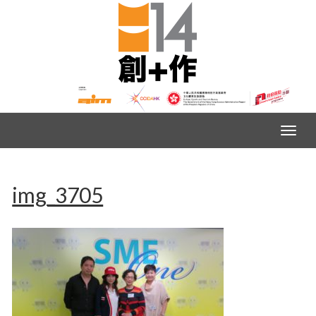
img_3705