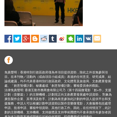
免責聲明：香港特別行政區政府僅為本項目提供資助，除此之外並無參與項
目。在本刊物／活動內（或由項目小組成員）表達的任何意見、研究成果、結
論或建議，均不代表香港特別行政區政府、文化體育及旅遊局、文創產業發展
處、「創意智優計劃」秘書處或「創意智優計劃」審核委員會的觀點。
法律免責聲明: 香港互動市務商會有限公司乃《第十四屆微電影「創+作」支援
計劃（音樂篇）》的主辦機構，計劃現正向文創產業發展處申請資助， 對象為
廣告製作企業、其導演及歌手。計劃為有意參加此計劃的申請人提供平台和支
援服務，申請人可以根據計劃申請資助以製作音樂微電影；大會服務包括處理
申請、批准申請、審核申領資助、其他行政工作。因此，在任何情況下，此計
劃的主辦機構、支持機構、支持媒體及支持學術圑體均不會承擔所有參加者因
參加本計劃而直接或間接引起的任何索賠、賠償費用或法律責任。