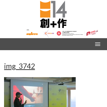
img_3742