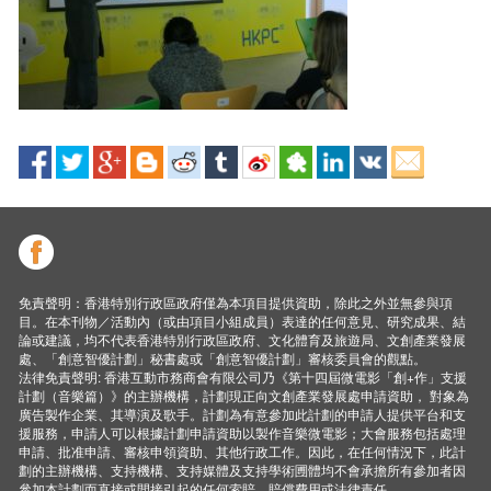
免責聲明：香港特別行政區政府僅為本項目提供資助，除此之外並無參與項
目。在本刊物／活動內（或由項目小組成員）表達的任何意見、研究成果、結
論或建議，均不代表香港特別行政區政府、文化體育及旅遊局、文創產業發展
處、「創意智優計劃」秘書處或「創意智優計劃」審核委員會的觀點。
法律免責聲明: 香港互動市務商會有限公司乃《第十四屆微電影「創+作」支援
計劃（音樂篇）》的主辦機構，計劃現正向文創產業發展處申請資助， 對象為
廣告製作企業、其導演及歌手。計劃為有意參加此計劃的申請人提供平台和支
援服務，申請人可以根據計劃申請資助以製作音樂微電影；大會服務包括處理
申請、批准申請、審核申領資助、其他行政工作。因此，在任何情況下，此計
劃的主辦機構、支持機構、支持媒體及支持學術圑體均不會承擔所有參加者因
參加本計劃而直接或間接引起的任何索賠、賠償費用或法律責任。