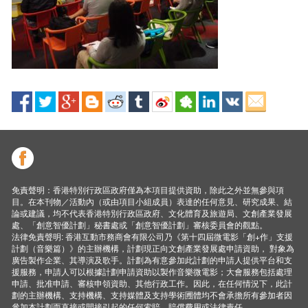
免責聲明：香港特別行政區政府僅為本項目提供資助，除此之外並無參與項
目。在本刊物／活動內（或由項目小組成員）表達的任何意見、研究成果、結
論或建議，均不代表香港特別行政區政府、文化體育及旅遊局、文創產業發展
處、「創意智優計劃」秘書處或「創意智優計劃」審核委員會的觀點。
法律免責聲明: 香港互動市務商會有限公司乃《第十四屆微電影「創+作」支援
計劃（音樂篇）》的主辦機構，計劃現正向文創產業發展處申請資助， 對象為
廣告製作企業、其導演及歌手。計劃為有意參加此計劃的申請人提供平台和支
援服務，申請人可以根據計劃申請資助以製作音樂微電影；大會服務包括處理
申請、批准申請、審核申領資助、其他行政工作。因此，在任何情況下，此計
劃的主辦機構、支持機構、支持媒體及支持學術圑體均不會承擔所有參加者因
參加本計劃而直接或間接引起的任何索賠、賠償費用或法律責任。