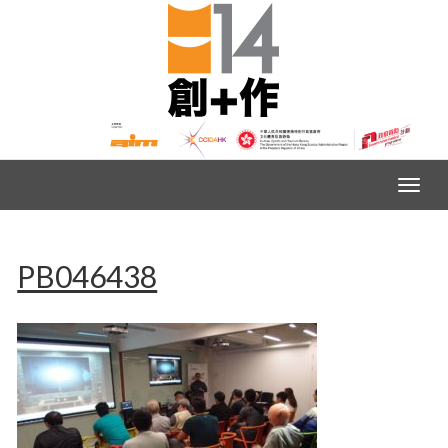
PB046438