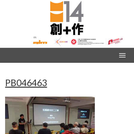
PB046463