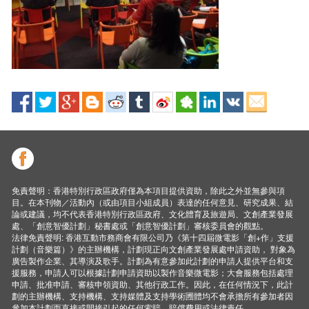
免責聲明：香港特別行政區政府僅為本項目提供資助，除此之外並無參與項
目。在本刊物／活動內（或由項目小組成員）表達的任何意見、研究成果、結
論或建議，均不代表香港特別行政區政府、文化體育及旅遊局、文創產業發展
處、「創意智優計劃」秘書處或「創意智優計劃」審核委員會的觀點。
法律免責聲明: 香港互動市務商會有限公司乃《第十四屆微電影「創+作」支援
計劃（音樂篇）》的主辦機構，計劃現正向文創產業發展處申請資助， 對象為
廣告製作企業、其導演及歌手。計劃為有意參加此計劃的申請人提供平台和支
援服務，申請人可以根據計劃申請資助以製作音樂微電影；大會服務包括處理
申請、批准申請、審核申領資助、其他行政工作。因此，在任何情況下，此計
劃的主辦機構、支持機構、支持媒體及支持學術圑體均不會承擔所有參加者因
參加本計劃而直接或間接引起的任何索賠、賠償費用或法律責任。