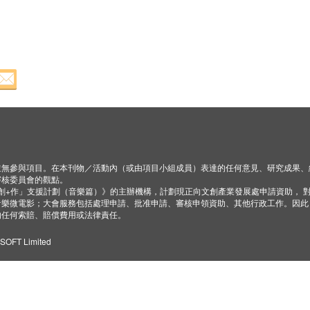
並無參與項目。在本刊物／活動內（或由項目小組成員）表達的任何意見、研究成果、
審核委員會的觀點。
「創+作」支援計劃（音樂篇）》的主辦機構，計劃現正向文創產業發展處申請資助， 
音樂微電影；大會服務包括處理申請、批准申請、審核申領資助、其他行政工作。因此
的任何索賠、賠償費用或法律責任。
ZSOFT Limited