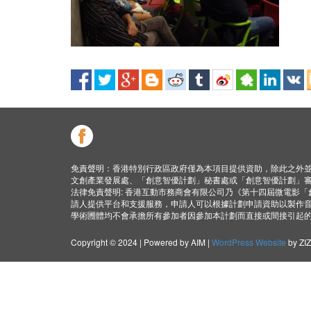
免責聲明：香港特別行政區政府僅為本項目提供資助，除此之外
文創產業發展處、「創意智優計劃」秘書處或「創意智優計劃」
法律免責聲明: 香港互動市務商會有限公司乃《第十四屆微電影
請人提供平台和支援服務，申請人可以根據計劃申請資助以製作
學術圑體均不會承擔所有參加者因參加本計劃而直接或間接引起
Copyright © 2024 | Powered by AIM |
WordPress Website
by ZI