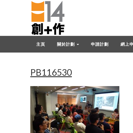
主頁
關於計劃
申請計劃
網上
PB116530