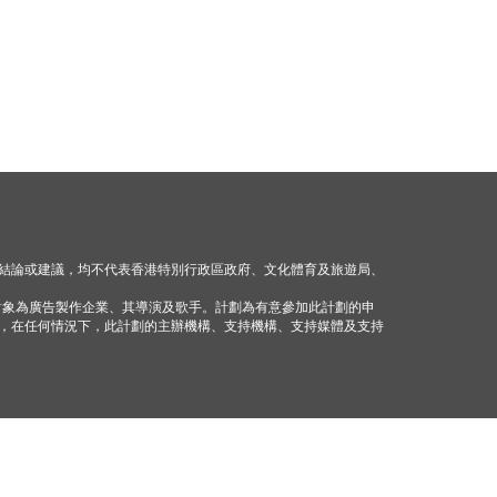
結論或建議，均不代表香港特別行政區政府、文化體育及旅遊局、
對象為廣告製作企業、其導演及歌手。計劃為有意參加此計劃的申
，在任何情況下，此計劃的主辦機構、支持機構、支持媒體及支持