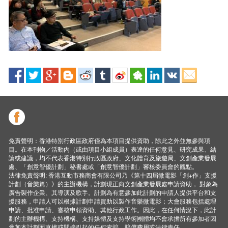
免責聲明：香港特別行政區政府僅為本項目提供資助，除此之外並無參與項
目。在本刊物／活動內（或由項目小組成員）表達的任何意見、研究成果、結
論或建議，均不代表香港特別行政區政府、文化體育及旅遊局、文創產業發展
處、「創意智優計劃」秘書處或「創意智優計劃」審核委員會的觀點。
法律免責聲明: 香港互動市務商會有限公司乃《第十四屆微電影「創+作」支援
計劃（音樂篇）》的主辦機構，計劃現正向文創產業發展處申請資助， 對象為
廣告製作企業、其導演及歌手。計劃為有意參加此計劃的申請人提供平台和支
援服務，申請人可以根據計劃申請資助以製作音樂微電影；大會服務包括處理
申請、批准申請、審核申領資助、其他行政工作。因此，在任何情況下，此計
劃的主辦機構、支持機構、支持媒體及支持學術圑體均不會承擔所有參加者因
參加本計劃而直接或間接引起的任何索賠、賠償費用或法律責任。