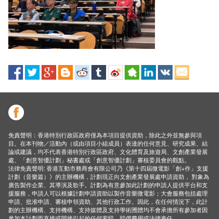
免責聲明：香港特別行政區政府僅為本項目提供資助，除此之外並無參與項
目。在本刊物／活動內（或由項目小組成員）表達的任何意見、研究成果、結
論或建議，均不代表香港特別行政區政府、文化體育及旅遊局、文創產業發展
處、「創意智優計劃」秘書處或「創意智優計劃」審核委員會的觀點。
法律免責聲明: 香港互動市務商會有限公司乃《第十四屆微電影「創+作」支援
計劃（音樂篇）》的主辦機構，計劃現正向文創產業發展處申請資助， 對象為
廣告製作企業、其導演及歌手。計劃為有意參加此計劃的申請人提供平台和支
援服務，申請人可以根據計劃申請資助以製作音樂微電影；大會服務包括處理
申請、批准申請、審核申領資助、其他行政工作。因此，在任何情況下，此計
劃的主辦機構、支持機構、支持媒體及支持學術圑體均不會承擔所有參加者因
參加本計劃而直接或間接引起的任何索賠、賠償費用或法律責任。