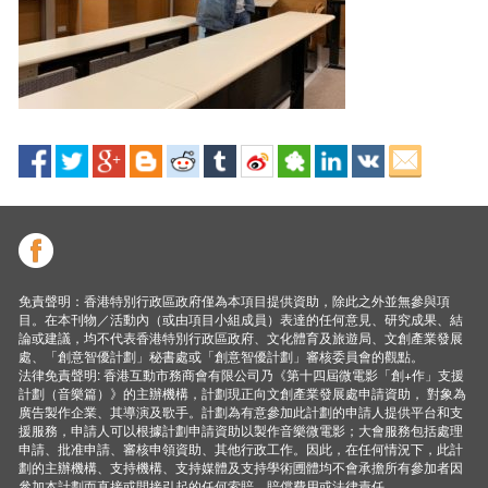
免責聲明：香港特別行政區政府僅為本項目提供資助，除此之外並無參與項
目。在本刊物／活動內（或由項目小組成員）表達的任何意見、研究成果、結
論或建議，均不代表香港特別行政區政府、文化體育及旅遊局、文創產業發展
處、「創意智優計劃」秘書處或「創意智優計劃」審核委員會的觀點。
法律免責聲明: 香港互動市務商會有限公司乃《第十四屆微電影「創+作」支援
計劃（音樂篇）》的主辦機構，計劃現正向文創產業發展處申請資助， 對象為
廣告製作企業、其導演及歌手。計劃為有意參加此計劃的申請人提供平台和支
援服務，申請人可以根據計劃申請資助以製作音樂微電影；大會服務包括處理
申請、批准申請、審核申領資助、其他行政工作。因此，在任何情況下，此計
劃的主辦機構、支持機構、支持媒體及支持學術圑體均不會承擔所有參加者因
參加本計劃而直接或間接引起的任何索賠、賠償費用或法律責任。