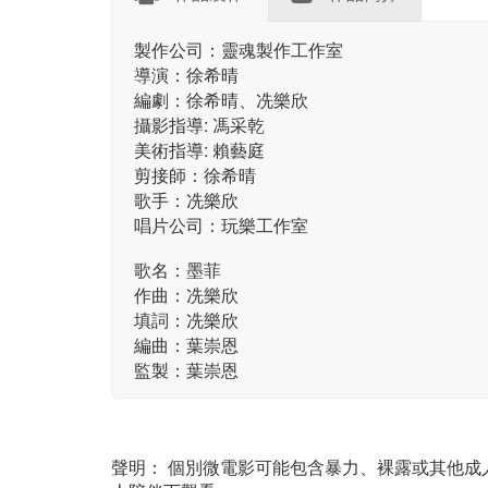
製作公司：靈魂製作工作室
導演：徐希晴
編劇：徐希晴、冼樂欣
攝影指導: 馮采乾
美術指導: 賴藝庭
剪接師：徐希晴
歌手：冼樂欣
唱片公司：玩樂工作室
歌名：墨菲
作曲：冼樂欣
填詞：冼樂欣
編曲：葉崇恩
監製：葉崇恩
聲明： 個別微電影可能包含暴力、裸露或其他