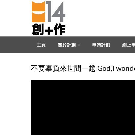
主頁
關於計劃
申請計劃
網上
不要辜負來世間一趟 God,I wonder w