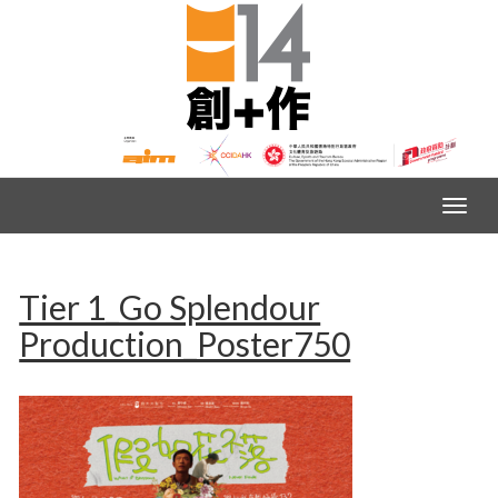
Tier 1_Go Splendour
Production_Poster750