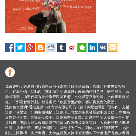
免責聲明：香港特別行政區政府僅為本項目提供資助，除此之外並無參與項
目。在本刊物／活動內（或由項目小組成員）表達的任何意見、研究成果、結
論或建議，均不代表香港特別行政區政府、文化體育及旅遊局、文創產業發展
處、「創意智優計劃」秘書處或「創意智優計劃」審核委員會的觀點。
法律免責聲明: 香港互動市務商會有限公司乃《第十四屆微電影「創+作」支援
計劃（音樂篇）》的主辦機構，計劃現正向文創產業發展處申請資助， 對象為
廣告製作企業、其導演及歌手。計劃為有意參加此計劃的申請人提供平台和支
援服務，申請人可以根據計劃申請資助以製作音樂微電影；大會服務包括處理
申請、批准申請、審核申領資助、其他行政工作。因此，在任何情況下，此計
劃的主辦機構、支持機構、支持媒體及支持學術圑體均不會承擔所有參加者因