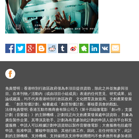
免責聲明：香港特別行政區政府僅為本項目提供資助，除此之外並無參與項
目。在本刊物／活動內（或由項目小組成員）表達的任何意見、研究成果、結
論或建議，均不代表香港特別行政區政府、文化體育及旅遊局、文創產業發展
處、「創意智優計劃」秘書處或「創意智優計劃」審核委員會的觀點。
法律免責聲明: 香港互動市務商會有限公司乃《第十四屆微電影「創+作」支援
計劃（音樂篇）》的主辦機構，計劃現正向文創產業發展處申請資助， 對象為
廣告製作企業、其導演及歌手。計劃為有意參加此計劃的申請人提供平台和支
援服務，申請人可以根據計劃申請資助以製作音樂微電影；大會服務包括處理
申請、批准申請、審核申領資助、其他行政工作。因此，在任何情況下，此計
劃的主辦機構、支持機構、支持媒體及支持學術圑體均不會承擔所有參加者因