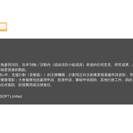
並無參與項目。在本刊物／活動內（或由項目小組成員）表達的任何意見、研究成果、
審核委員會的觀點。
「創+作」支援計劃（音樂篇）》的主辦機構，計劃現正向文創產業發展處申請資助， 
音樂微電影；大會服務包括處理申請、批准申請、審核申領資助、其他行政工作。因此
的任何索賠、賠償費用或法律責任。
ZSOFT Limited