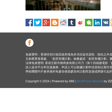
免責聲明：香港特別行政區政府僅為本項目提供資助，除此之外
文創產業發展處、「創意智優計劃」秘書處或「創意智優計劃」
法律免責聲明: 香港互動市務商會有限公司乃《第十四屆微電影
請人提供平台和支援服務，申請人可以根據計劃申請資助以製作
學術圑體均不會承擔所有參加者因參加本計劃而直接或間接引起
Copyright © 2024 | Powered by AIM |
WordPress Website
by ZI