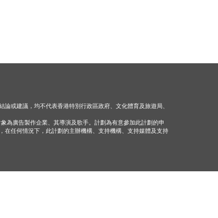
結論或建議，均不代表香港特別行政區政府、文化體育及旅遊局、
對象為廣告製作企業、其導演及歌手。計劃為有意參加此計劃的申
，在任何情況下，此計劃的主辦機構、支持機構、支持媒體及支持