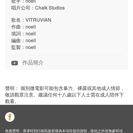
歌手：noell
唱片公司：Chalk Studios
歌名：VITRUVIAN
作曲：noell
填詞：noell
編曲：noell
監製：noell
作品簡介
聲明： 個別微電影可能包含暴力、裸露或其他成人情節，
敬請觀眾注意。建議任何十八歲以下人士需在成人陪伴下
觀看。
免責聲明：香港特別行政區政府僅為本項目提供資助，除此之外並無參與項