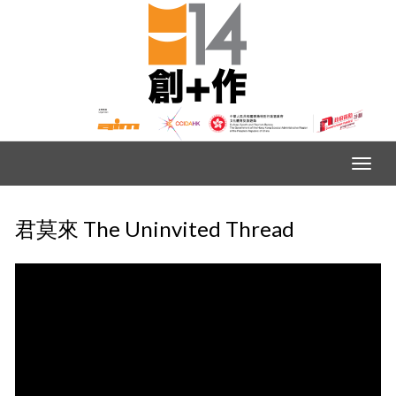
君莫來 The Uninvited Thread