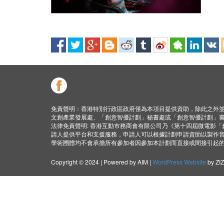
免責聲明：香港特別行政區政府僅為本項目提供資助，除此之外
文創產業發展處、「創意智優計劃」秘書處或「創意智優計劃」
法律免責聲明: 香港互動市務商會有限公司乃《第十四屆微電影
請人提供平台和支援服務，申請人可以根據計劃申請資助以製作
學術圑體均不會承擔所有參加者因參加本計劃而直接或間接引起
Copyright © 2024 | Powered by AIM |
WordPress Website
by ZI