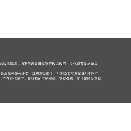
結論或建議，均不代表香港特別行政區政府、文化體育及旅遊局、
對象為廣告製作企業、其導演及歌手。計劃為有意參加此計劃的申
，在任何情況下，此計劃的主辦機構、支持機構、支持媒體及支持