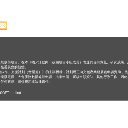
並無參與項目。在本刊物／活動內（或由項目小組成員）表達的任何意見、研究成果、
審核委員會的觀點。
「創+作」支援計劃（音樂篇）》的主辦機構，計劃現正向文創產業發展處申請資助， 
音樂微電影；大會服務包括處理申請、批准申請、審核申領資助、其他行政工作。因此
的任何索賠、賠償費用或法律責任。
ZSOFT Limited