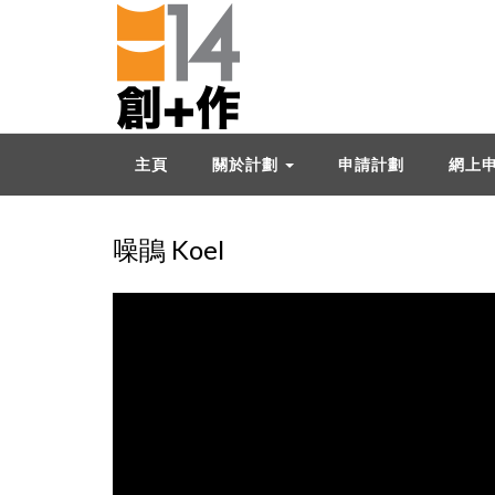
主頁
關於計劃
申請計劃
網上
噪鵑 Koel