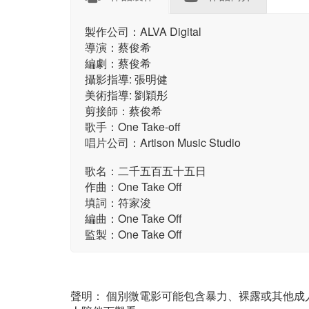
製作公司：ALVA Digital
導演：蔡俊希
編劇：蔡俊希
攝影指導: 張明健
美術指導: 劉穎彤
剪接師：蔡俊希
歌手：One Take-off
唱片公司：Artison Music Studio
歌名：二千五百五十五日
作曲：One Take Off
填詞：符家浚
編曲：One Take Off
監製：One Take Off
聲明： 個別微電影可能包含暴力、裸露或其他