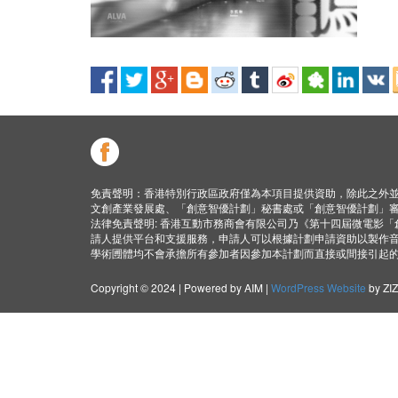
免責聲明：香港特別行政區政府僅為本項目提供資助，除此之外
文創產業發展處、「創意智優計劃」秘書處或「創意智優計劃」
法律免責聲明: 香港互動市務商會有限公司乃《第十四屆微電影
請人提供平台和支援服務，申請人可以根據計劃申請資助以製作
學術圑體均不會承擔所有參加者因參加本計劃而直接或間接引起
Copyright © 2024 | Powered by AIM |
WordPress Website
by ZI