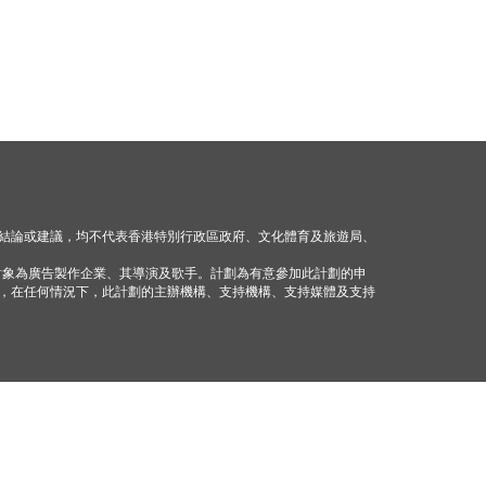
結論或建議，均不代表香港特別行政區政府、文化體育及旅遊局、
對象為廣告製作企業、其導演及歌手。計劃為有意參加此計劃的申
，在任何情況下，此計劃的主辦機構、支持機構、支持媒體及支持