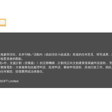
並無參與項目。在本刊物／活動內（或由項目小組成員）表達的任何意見、研究成果、
審核委員會的觀點。
「創+作」支援計劃（音樂篇）》的主辦機構，計劃現正向文創產業發展處申請資助， 
音樂微電影；大會服務包括處理申請、批准申請、審核申領資助、其他行政工作。因此
的任何索賠、賠償費用或法律責任。
ZSOFT Limited