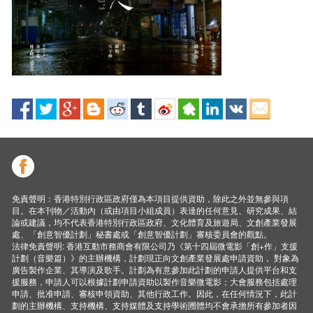
免責聲明：香港特別行政區政府僅為本項目提供資助，除此之外並無參與項
目。在本刊物／活動內（或由項目小組成員）表達的任何意見、研究成果、結
論或建議，均不代表香港特別行政區政府、文化體育及旅遊局、文創產業發展
處、「創意智優計劃」秘書處或「創意智優計劃」審核委員會的觀點。
法律免責聲明: 香港互動市務商會有限公司乃《第十四屆微電影「創+作」支援
計劃（音樂篇）》的主辦機構，計劃現正向文創產業發展處申請資助， 對象為
廣告製作企業、其導演及歌手。計劃為有意參加此計劃的申請人提供平台和支
援服務，申請人可以根據計劃申請資助以製作音樂微電影；大會服務包括處理
申請、批准申請、審核申領資助、其他行政工作。因此，在任何情況下，此計
劃的主辦機構、支持機構、支持媒體及支持學術圑體均不會承擔所有參加者因