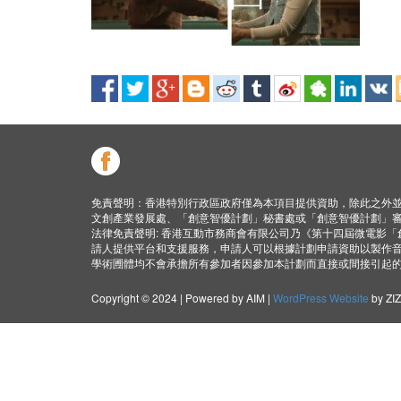
免責聲明：香港特別行政區政府僅為本項目提供資助，除此之外
文創產業發展處、「創意智優計劃」秘書處或「創意智優計劃」
法律免責聲明: 香港互動市務商會有限公司乃《第十四屆微電影
請人提供平台和支援服務，申請人可以根據計劃申請資助以製作
學術圑體均不會承擔所有參加者因參加本計劃而直接或間接引起
Copyright © 2024 | Powered by AIM |
WordPress Website
by ZI