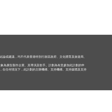
結論或建議，均不代表香港特別行政區政府、文化體育及旅遊局、
對象為廣告製作企業、其導演及歌手。計劃為有意參加此計劃的申
，在任何情況下，此計劃的主辦機構、支持機構、支持媒體及支持