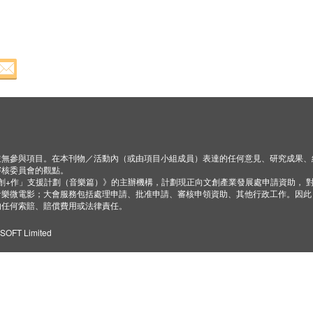
並無參與項目。在本刊物／活動內（或由項目小組成員）表達的任何意見、研究成果、
審核委員會的觀點。
「創+作」支援計劃（音樂篇）》的主辦機構，計劃現正向文創產業發展處申請資助， 
音樂微電影；大會服務包括處理申請、批准申請、審核申領資助、其他行政工作。因此
的任何索賠、賠償費用或法律責任。
ZSOFT Limited