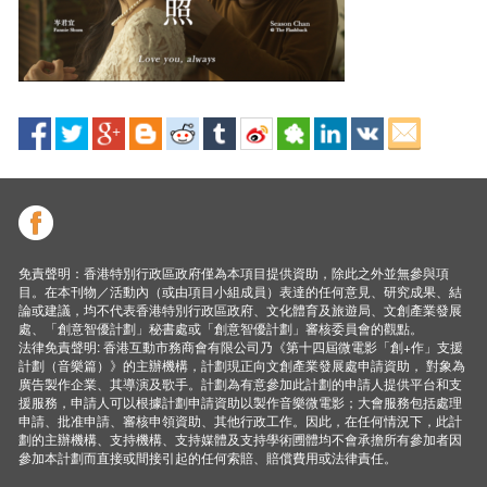
免責聲明：香港特別行政區政府僅為本項目提供資助，除此之外並無參與項
目。在本刊物／活動內（或由項目小組成員）表達的任何意見、研究成果、結
論或建議，均不代表香港特別行政區政府、文化體育及旅遊局、文創產業發展
處、「創意智優計劃」秘書處或「創意智優計劃」審核委員會的觀點。
法律免責聲明: 香港互動市務商會有限公司乃《第十四屆微電影「創+作」支援
計劃（音樂篇）》的主辦機構，計劃現正向文創產業發展處申請資助， 對象為
廣告製作企業、其導演及歌手。計劃為有意參加此計劃的申請人提供平台和支
援服務，申請人可以根據計劃申請資助以製作音樂微電影；大會服務包括處理
申請、批准申請、審核申領資助、其他行政工作。因此，在任何情況下，此計
劃的主辦機構、支持機構、支持媒體及支持學術圑體均不會承擔所有參加者因
參加本計劃而直接或間接引起的任何索賠、賠償費用或法律責任。