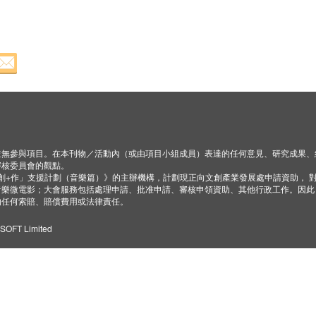
並無參與項目。在本刊物／活動內（或由項目小組成員）表達的任何意見、研究成果、
審核委員會的觀點。
「創+作」支援計劃（音樂篇）》的主辦機構，計劃現正向文創產業發展處申請資助， 
音樂微電影；大會服務包括處理申請、批准申請、審核申領資助、其他行政工作。因此
的任何索賠、賠償費用或法律責任。
ZSOFT Limited