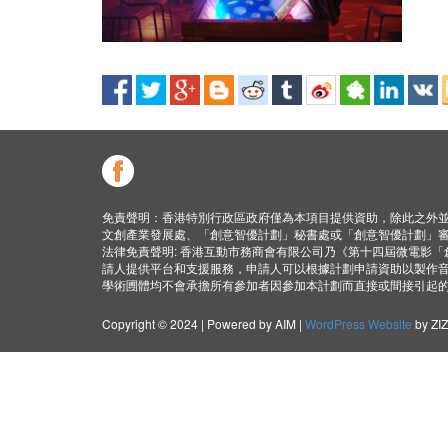
免責聲明：香港特別行政區政府僅為本項目提供資助，除此之外
文創產業發展處、「創意智優計劃」秘書處或「創意智優計劃」
法律免責聲明: 香港互動市務商會有限公司乃《第十四屆微電影
請人提供平台和支援服務，申請人可以根據計劃申請資助以製作
學術圑體均不會承擔所有參加者因參加本計劃而直接或間接引起
Copyright © 2024 | Powered by AIM |
WordPress Website
by ZI