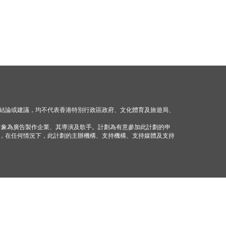
結論或建議，均不代表香港特別行政區政府、文化體育及旅遊局、
對象為廣告製作企業、其導演及歌手。計劃為有意參加此計劃的申
，在任何情況下，此計劃的主辦機構、支持機構、支持媒體及支持