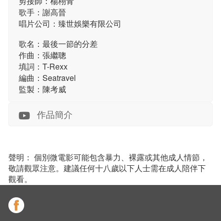
剪接師：楊栩青
歌手：謝高晉
唱片公司：臻世娛樂有限公司
歌名：最後一節的分差
作曲：張繼聰
填詞：T-Rexx
編曲：Seatravel
監製：陳考威
作品簡介
聲明： 個別微電影可能包含暴力、裸露或其他成人情節，
敬請觀眾注意。建議任何十八歲以下人士需在成人陪伴下
觀看。