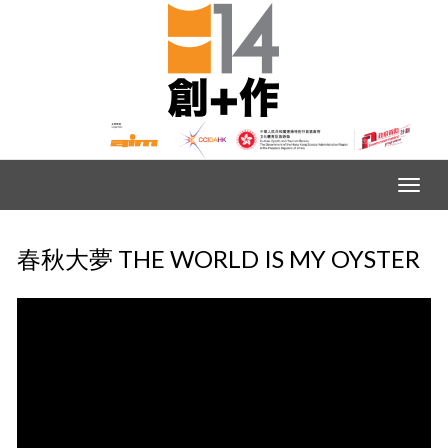
春秋大夢 THE WORLD IS MY OYSTER