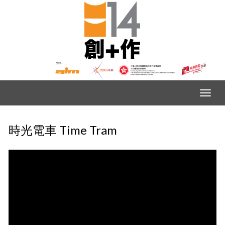
時光電車 Time Tram