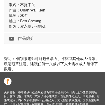
歌名：不拖不欠
作曲：Chan Wai Kien
填詞：林夕
編曲：Ben Cheung
監製：盧永霖 / 何鈞源
作品簡介
聲明： 個別微電影可能包含暴力、裸露或其他成人情節，
敬請觀眾注意。建議任何十八歲以下人士需在成人陪伴下
觀看。
免責聲明：香港特別行政區政府僅為本項目提供資助，除此之外並無參與項
目。在本刊物／活動內（或由項目小組成員）表達的任何意見、研究成果、結
論或建議，均不代表香港特別行政區政府、文化體育及旅遊局、文創產業發展
處、「創意智優計劃」秘書處或「創意智優計劃」審核委員會的觀點。