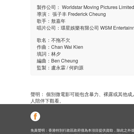
製作公司： Worldstar Moving Pictures Limite
導演： 張子丰 Frederick Cheung
歌手：敖嘉年
唱片公司：環星娛樂有限公司 WSM Entertainmen
歌名：不拖不欠
作曲：Chan Wai Kien
填詞：林夕
編曲：Ben Cheung
監製：盧永霖 / 何鈞源
聲明： 個別微電影可能包含暴力、裸露或其他
人陪伴下觀看。
免責聲明：香港特別行政區政府僅為本項目提供資助，除此之外