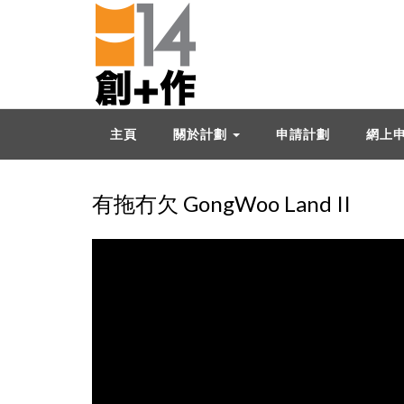
主頁
關於計劃
申請計劃
網上
有拖冇欠 GongWoo Land II