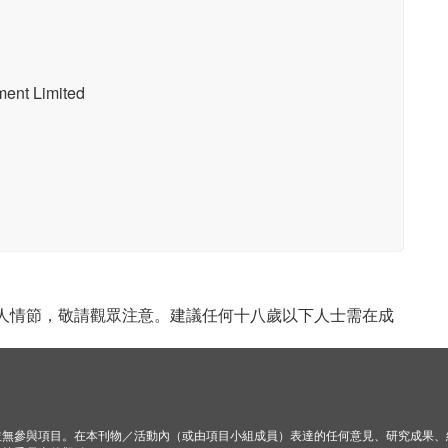
d
t Limited
成人情節，敬請觀眾注意。建議任何十八歲以下人士需在成
並無參與項目。在本刊物／活動內（或由項目小組成員）表達的任何意見、研究成果、