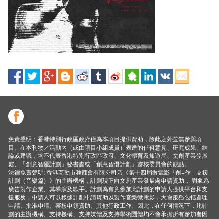
免責聲明：香港特別行政區政府僅為本項目提供資助，除此之外並無參與項
目。在本刊物／活動內（或由項目小組成員）表達的任何意見、研究成果、結
論或建議，均不代表香港特別行政區政府、文化體育及旅遊局、文創產業發展
處、「創意智優計劃」秘書處或「創意智優計劃」審核委員會的觀點。
法律免責聲明: 香港互動市務商會有限公司乃《第十四屆微電影「創+作」支援
計劃（音樂篇）》的主辦機構，計劃現正向文創產業發展處申請資助， 對象為
廣告製作企業、其導演及歌手。計劃為有意參加此計劃的申請人提供平台和支
援服務，申請人可以根據計劃申請資助以製作音樂微電影；大會服務包括處理
申請、批准申請、審核申領資助、其他行政工作。因此，在任何情況下，此計
劃的主辦機構、支持機構、支持媒體及支持學術圑體均不會承擔所有參加者因