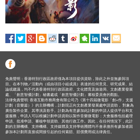
免責聲明：香港特別行政區政府僅為本項目提供資助，除此之外並無參與項
目。在本刊物／活動內（或由項目小組成員）表達的任何意見、研究成果、結
論或建議，均不代表香港特別行政區政府、文化體育及旅遊局、文創產業發展
處、「創意智優計劃」秘書處或「創意智優計劃」審核委員會的觀點。
法律免責聲明: 香港互動市務商會有限公司乃《第十四屆微電影「創+作」支援
計劃（音樂篇）》的主辦機構，計劃現正向文創產業發展處申請資助， 對象為
廣告製作企業、其導演及歌手。計劃為有意參加此計劃的申請人提供平台和支
援服務，申請人可以根據計劃申請資助以製作音樂微電影；大會服務包括處理
申請、批准申請、審核申領資助、其他行政工作。因此，在任何情況下，此計
劃的主辦機構、支持機構、支持媒體及支持學術圑體均不會承擔所有參加者因
參加本計劃而直接或間接引起的任何索賠、賠償費用或法律責任。