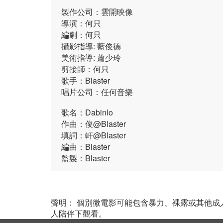
製作公司：雲開映像
導演：何只
編劇：何只
攝影指導: 藍俊德
美術指導: 蕭少玲
剪接師：何只
歌手：Blaster
唱片公司：任何音樂
歌名：Dabinlo
作曲：俊@Blaster
填詞：軒@Blaster
編曲：Blaster
監製：Blaster
聲明： 個別微電影可能包含暴力、裸露或其他
人陪伴下觀看。