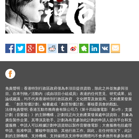
免責聲明：香港特別行政區政府僅為本項目提供資助，除此之外並無參與項
目。在本刊物／活動內（或由項目小組成員）表達的任何意見、研究成果、結
論或建議，均不代表香港特別行政區政府、文化體育及旅遊局、文創產業發展
處、「創意智優計劃」秘書處或「創意智優計劃」審核委員會的觀點。
法律免責聲明: 香港互動市務商會有限公司乃《第十四屆微電影「創+作」支援
計劃（音樂篇）》的主辦機構，計劃現正向文創產業發展處申請資助， 對象為
廣告製作企業、其導演及歌手。計劃為有意參加此計劃的申請人提供平台和支
援服務，申請人可以根據計劃申請資助以製作音樂微電影；大會服務包括處理
申請、批准申請、審核申領資助、其他行政工作。因此，在任何情況下，此計
劃的主辦機構、支持機構、支持媒體及支持學術圑體均不會承擔所有參加者因