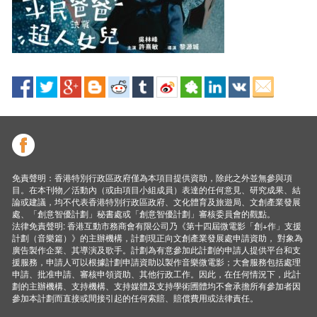
免責聲明：香港特別行政區政府僅為本項目提供資助，除此之外並無參與項
目。在本刊物／活動內（或由項目小組成員）表達的任何意見、研究成果、結
論或建議，均不代表香港特別行政區政府、文化體育及旅遊局、文創產業發展
處、「創意智優計劃」秘書處或「創意智優計劃」審核委員會的觀點。
法律免責聲明: 香港互動市務商會有限公司乃《第十四屆微電影「創+作」支援
計劃（音樂篇）》的主辦機構，計劃現正向文創產業發展處申請資助， 對象為
廣告製作企業、其導演及歌手。計劃為有意參加此計劃的申請人提供平台和支
援服務，申請人可以根據計劃申請資助以製作音樂微電影；大會服務包括處理
申請、批准申請、審核申領資助、其他行政工作。因此，在任何情況下，此計
劃的主辦機構、支持機構、支持媒體及支持學術圑體均不會承擔所有參加者因
參加本計劃而直接或間接引起的任何索賠、賠償費用或法律責任。