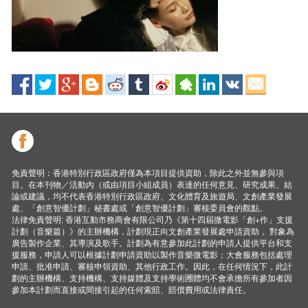
免責聲明：香港特別行政區政府僅為本項目提供資助，除此之外並無參與項
目。在本刊物／活動內（或由項目小組成員）表達的任何意見、研究成果、結
論或建議，均不代表香港特別行政區政府、文化體育及旅遊局、文創產業發展
處、「創意智優計劃」秘書處或「創意智優計劃」審核委員會的觀點。
法律免責聲明: 香港互動市務商會有限公司乃《第十四屆微電影「創+作」支援
計劃（音樂篇）》的主辦機構，計劃現正向文創產業發展處申請資助， 對象為
廣告製作企業、其導演及歌手。計劃為有意參加此計劃的申請人提供平台和支
援服務，申請人可以根據計劃申請資助以製作音樂微電影；大會服務包括處理
申請、批准申請、審核申領資助、其他行政工作。因此，在任何情況下，此計
劃的主辦機構、支持機構、支持媒體及支持學術圑體均不會承擔所有參加者因
參加本計劃而直接或間接引起的任何索賠、賠償費用或法律責任。