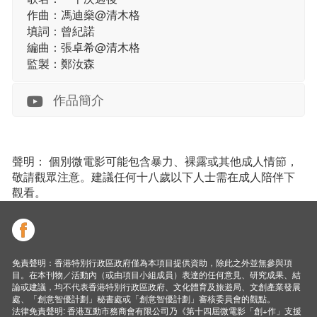
作曲：馮迪燊@清木格
填詞：曾紀諾
編曲：張卓希@清木格
監製：鄭汝森
作品簡介
聲明： 個別微電影可能包含暴力、裸露或其他成人情節，
敬請觀眾注意。建議任何十八歲以下人士需在成人陪伴下
觀看。
免責聲明：香港特別行政區政府僅為本項目提供資助，除此之外並無參與項
目。在本刊物／活動內（或由項目小組成員）表達的任何意見、研究成果、結
論或建議，均不代表香港特別行政區政府、文化體育及旅遊局、文創產業發展
處、「創意智優計劃」秘書處或「創意智優計劃」審核委員會的觀點。
法律免責聲明: 香港互動市務商會有限公司乃《第十四屆微電影「創+作」支援