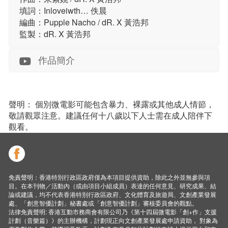
填詞：Inloveiwth… 佚晨
編曲：Pupple Nacho / dR. X 黃浩邦
監製：dR. X 黃浩邦
作品簡介
聲明： 個別微電影可能包含暴力、裸露或其他成人情節，
敬請觀眾注意。建議任何十八歲以下人士需在成人陪伴下
觀看。
免責聲明：香港特別行政區政府僅為本項目提供資助，除此之外並無參與項
目。在本刊物／活動內（或由項目小組成員）表達的任何意見、研究成果、結
論或建議，均不代表香港特別行政區政府、文化體育及旅遊局、文創產業發展
處、「創意智優計劃」秘書處或「創意智優計劃」審核委員會的觀點。
法律免責聲明: 香港互動市務商會有限公司乃《第十四屆微電影「創+作」支援
計劃（音樂篇）》的主辦機構，計劃現正向文創產業發展處申請資助， 對象為