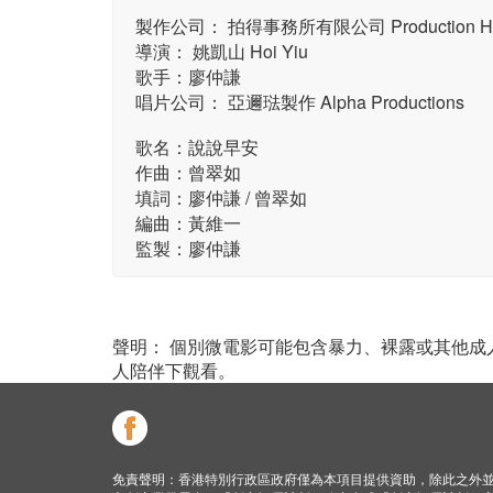
製作公司： 拍得事務所有限公司 Production Hu
導演： 姚凱山 Hoi Yiu
歌手：廖仲謙
唱片公司： 亞邇琺製作 Alpha Productions
歌名：說說早安
作曲：曾翠如
填詞：廖仲謙 / 曾翠如
編曲：黃維一
監製：廖仲謙
聲明： 個別微電影可能包含暴力、裸露或其他
人陪伴下觀看。
免責聲明：香港特別行政區政府僅為本項目提供資助，除此之外