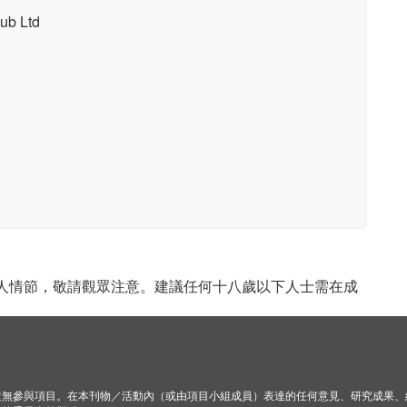
b Ltd
成人情節，敬請觀眾注意。建議任何十八歲以下人士需在成
並無參與項目。在本刊物／活動內（或由項目小組成員）表達的任何意見、研究成果、